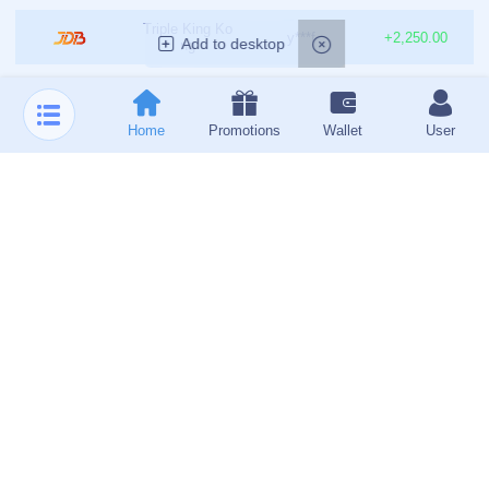
开云体育官方网站专注体育赛事资讯、实时比分与互动内
容服务，覆盖热门体育比赛、球队动态与赛事热点分析内
友情链接