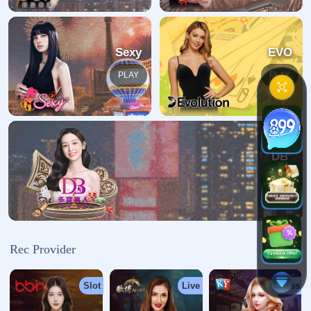
找不到页面
哎呀！你要的页面不存在。请尝试在我们的网站上搜索您要
查找的内容。
返回首页