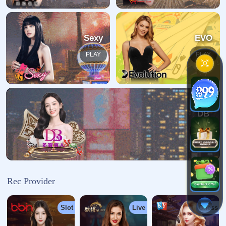
找不到页面
哎呀！你要的页面不存在。请尝试在我们的网站上搜索您要
查找的内容。
返回首页